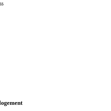
55
 logement