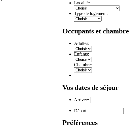
Localité:
Type de logement:
Occupants et chambre
Adultes:
Enfants:
Chambre:
Vos dates de séjour
Arrivée:
Départ:
Préférences