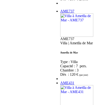
AME737
AME737
Villa | Ametlla de Mar
Ametlla de Mar
Type : Villa
Capacité :
7 pers.
Chambre :
3
Dès : 120 €
(par jour)
AME431