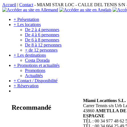
Accueil
|
Contact
- MIAMI STAR LOC - CALLE DEL TENIS S/N
+ Présentation
+ Les locations
De 2 à 4 personnes
De 4 à 6 personnes
De 6 à 8 personnes
De 8 à 12 personnes
+ de 12 personnes
+ Les destinations
Costa Dorada
+ Promotions et actualités
Promotions
Actualités
+ Contact / Disponibilité
+ Réservation
Miami Locattions S.L.
Carrer Tennis s/n Urb L
Recommandé
43860
AMETLLA DE
ESPAGNE
TÉL : 00 34 977 48 62 
TÉL : 00 34 664 25 49 