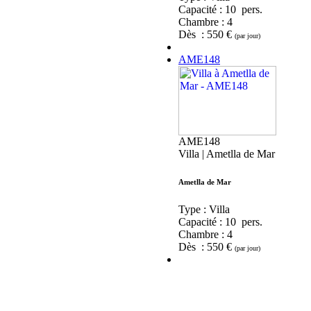
Capacité :
10 pers.
Chambre :
4
Dès : 550 €
(par jour)
AME148
AME148
Villa | Ametlla de Mar
Ametlla de Mar
Type : Villa
Capacité :
10 pers.
Chambre :
4
Dès : 550 €
(par jour)